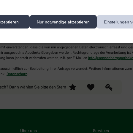
kzeptieren
Nur notwendige akzeptieren
Einstellungen v
lichtfelder aus
damit einverstanden, dass die von mir angegebenen Daten elektronisch erfasst und g
ir ausgesuchte Apotheke übergeben werden. Rechtsgrundlage der Verarbeitung ist Art
ung kann jederzeit widerrufen werden, z.B. per E-Mail an
info@sonnenbergapotheke
 ausschließlich zur Bearbeitung Ihrer Anfrage verwendet. Weitere Informationen zum
ink:
Datenschutz
.
nsch? Dann wählen Sie bitte
den Stern
Über uns
Services