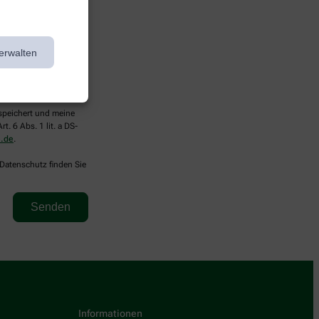
erwalten
espeichert und meine
. 6 Abs. 1 lit. a DS-
.de
.
 Datenschutz finden Sie
Informationen