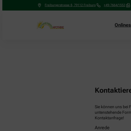
Freiburgerstrasse 8
,
79112
Freiburg
+49-7664/1552
Online
Kontaktier
Sie können uns bei 
untenstehende Formu
Kontaktanfrage!
Anrede