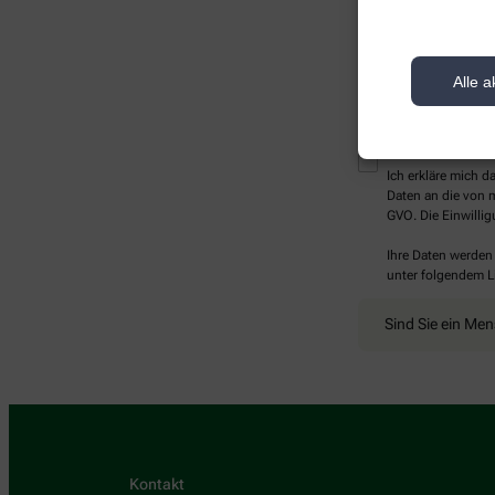
Alle a
* Bitte füllen Sie die Pf
Ich erkläre mich 
Daten an die von m
GVO. Die Einwillig
Ihre Daten werden
unter folgendem L
Sind Sie ein Me
Kontakt