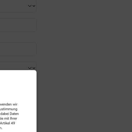
erwenden wir
 Zustimmung
 dabei Daten
e mit Ihrer
Artikel 49
n.