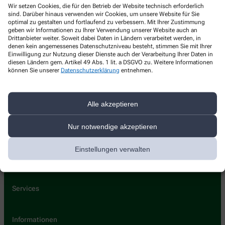
Sonnenberg-Apotheke
Wir setzen Cookies, die für den Betrieb der Website technisch erforderlich
sind. Darüber hinaus verwenden wir Cookies, um unsere Website für Sie
optimal zu gestalten und fortlaufend zu verbessern. Mit Ihrer Zustimmung
Freiburgerstrasse 8
,
79112
Freiburg
geben wir Informationen zu Ihrer Verwendung unserer Website auch an
+49-7664/1552
Drittanbieter weiter. Soweit dabei Daten in Ländern verarbeitet werden, in
denen kein angemessenes Datenschutzniveau besteht, stimmen Sie mit Ihrer
+49-7664/1786
Einwilligung zur Nutzung dieser Dienste auch der Verarbeitung Ihrer Daten in
diesen Ländern gem. Artikel 49 Abs. 1 lit. a DSGVO zu. Weitere Informationen
info@sonnenbergapotheke.de
können Sie unserer
Datenschutzerklärung
entnehmen.
Alle akzeptieren
Nur notwendige akzeptieren
Über uns
Leistungen
Einstellungen verwalten
Kontakt
Services
Informationen